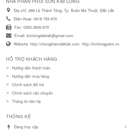
NHÀ PHÂN PHỐI SƠN KIM LONG
Địa chỉ:
288 Lê Thánh Tông, Tp. Buôn Ma Thuột, Đắk Lắk
Điện thoại:
0918 759 979
Fax:
0262.3845.979
Email:
kimlongdaklak@gmail.com
Website:
http://chongthamdaklak.com
http://kimlongpaint.vn
HỖ TRỢ KHÁCH HÀNG
Hướng dẫn thanh toán
Hướng dẫn mua hàng
Chính sách đổi trả
Chính sách vận chuyển
Thông tin liên hệ
THỐNG KÊ
Đang truy cập
1