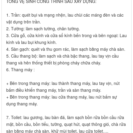
TỔNG VỆ SINH CÔNG TRÌNH SAU XÂY DỰNG:
1. Trần: quét bụi và mạng nhện, lau chùi các máng đèn và các
vật dụng trên trần.
2. Tường: làm sạch tường, chân tường.
3. Cửa gỗ, cửa kính và cửa sổ kính bến trong và bên ngoại: Lau
kính và lau bụi khung kính.
4. Sàn gạch: quét và thu gom rác, làm sạch bằng máy chà sàn.
5. Cầu thang bộ: làm sạch và chà bậc thang, lau tay vịn cầu
thang và hên thống thiết bị phòng cháy chữa cháy.
6. Thang máy :
+ Bên trong thang máy: lau thành thang máy, lau tay vịn, nút
bấm điều khiển thang máy, trần và sàn thang máy.
+ Bên trong thang máy: lau cửa thang máy, lau nút bấm sự
dụng thang máy.
7. Toilet: lau gương, lau bàn đá, làm sạch bồn rửa bồn cầu rửa
mặt, bồn cầu, bồn tiểu, tường, quạt hút, quạt thông gió, chà rửa
sàn bằng máy chà sàn, khử mùi toilet, lau cửa toilet….