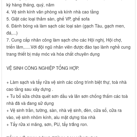
kỳ hàng tháng, quý, năm
4. Vệ sinh kính văn phòng và kính nhà cao tầng
5. Giặt các loại thảm sàn, ghế VP, ghế sofa
6. Đánh bóng và làm sạch các loại sàn (gạch Tàu, gạch men,
đá,...)
7. Cung cấp nhân công làm sạch cho các Hội nghị, Hội chợ,
triển lãm,.....Với đội ngũ nhân viên được đào tạo lành nghề cung
trang thiết bị máy móc và hóa chất chuyên dụng
VỆ SINH CÔNG NGHIỆP TỔNG HỢP.
+ Làm sạch và tẩy rửa vệ sinh các công trình biệt thự, toà nhà
cao tầng sau xây dựng .
+ Tu bổ sửa chữa quét sơn dầu và lăn sơn chống thấm các toà
nhà đã và đang sử dụng
+ Vệ sinh trần, tường, sàn, nhà vệ sinh, đèn, cửa sổ, cửa ra
vào, vệ sinh nhôm kính, alu mặt dựng tòa nhà
+ Tẩy rửa xi măng, sơn, PU, tẩy trắng ron.