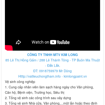
CÔNG TY TNHH MTV KIM LONG
85 Lê Thị Hồng Gấm / 288 Lê Thánh Tông - TP Buôn Ma Thuột
- Đắk Lắk.
ĐT: 0918759979 Mr Dũng
Htttp://vatlieuchongtham.info - kimlongpaint.vn
Vệ sinh công nghiệp
1. Cung cấp nhân viên làm sạch hàng ngày cho Văn phòng,
Căn hộ, Bệnh viện, Trường học, Siêu thị
2. Tổng vệ sinh các công trình sau xây dựng
3. Tổng vệ sinh Nhà cửa, Văn phòng,...một lần hoặc theo định